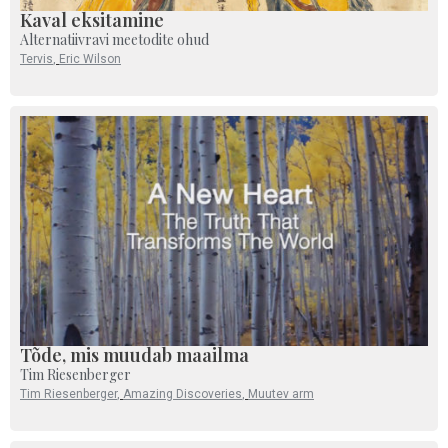
Kaval eksitamine
Alternatiivravi meetodite ohud
Tervis
,
Eric Wilson
Tõde, mis muudab maailma
Tim Riesenberger
Tim Riesenberger
,
Amazing Discoveries
,
Muutev arm