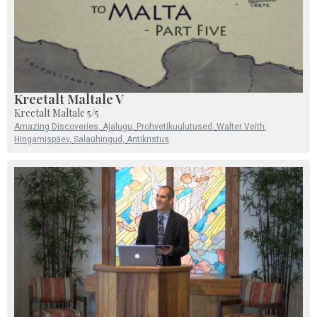
Kreetalt Maltale V
Kreetalt Maltale 5/5
Amazing Discoveries
,
Ajalugu
,
Prohvetikuulutused
,
Walter Veith
,
Hingamispäev
,
Salaühingud
,
Antikristus