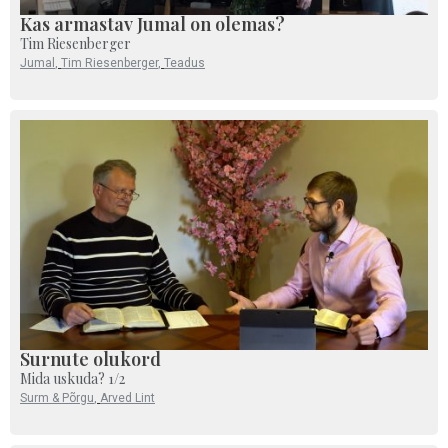
Kas armastav Jumal on olemas?
Tim Riesenberger
Jumal
,
Tim Riesenberger
,
Teadus
Surnute olukord
Mida uskuda? 1/2
Surm & Põrgu
,
Arved Lint