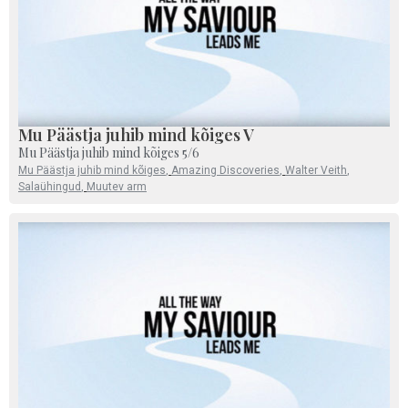
Mu Päästja juhib mind kõiges V
Mu Päästja juhib mind kõiges 5/6
Mu Päästja juhib mind kõiges
,
Amazing Discoveries
,
Walter Veith
,
Salaühingud
,
Muutev arm