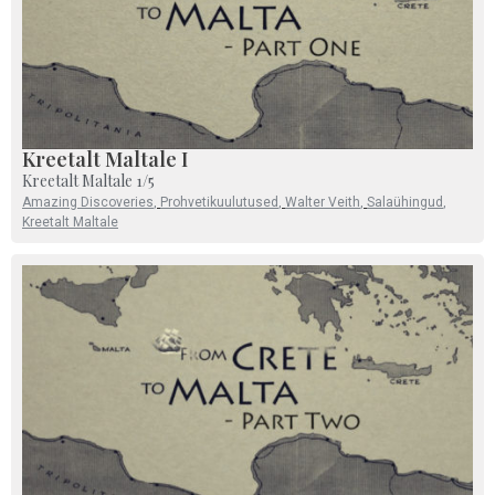
Kreetalt Maltale I
Kreetalt Maltale 1/5
Amazing Discoveries
,
Prohvetikuulutused
,
Walter Veith
,
Salaühingud
,
Kreetalt Maltale