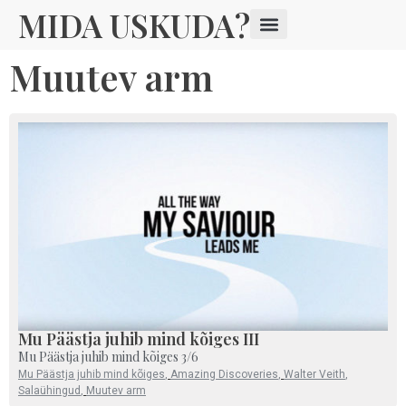
MIDA USKUDA?
Muutev arm
Mu Päästja juhib mind kõiges III
Mu Päästja juhib mind kõiges 3/6
Mu Päästja juhib mind kõiges
,
Amazing Discoveries
,
Walter Veith
,
Salaühingud
,
Muutev arm