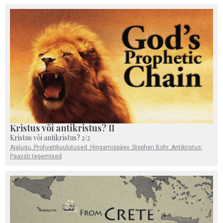
Kristus või antikristus? II
Kristus või antikristus? 2/2
Ajalugu
,
Prohvetikuulutused
,
Hingamispäev
,
Stephen Bohr
,
Antikristus
,
Paavsti tegemised