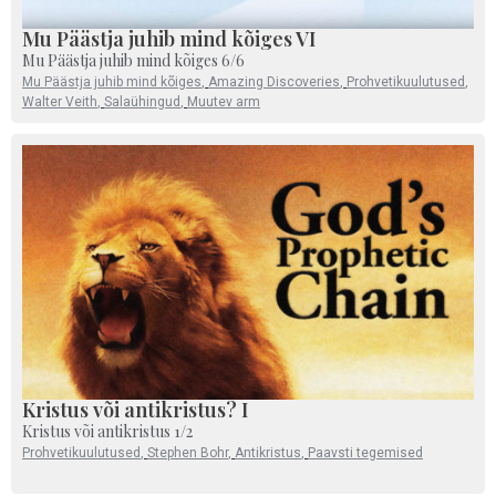
Mu Päästja juhib mind kõiges VI
Mu Päästja juhib mind kõiges 6/6
Mu Päästja juhib mind kõiges
,
Amazing Discoveries
,
Prohvetikuulutused
,
Walter Veith
,
Salaühingud
,
Muutev arm
Kristus või antikristus? I
Kristus või antikristus 1/2
Prohvetikuulutused
,
Stephen Bohr
,
Antikristus
,
Paavsti tegemised