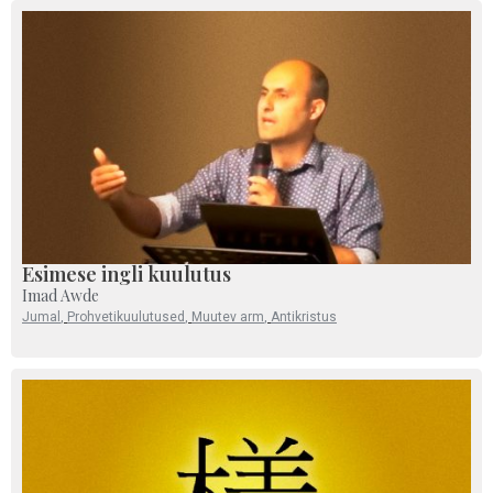
Esimese ingli kuulutus
Imad Awde
Jumal
,
Prohvetikuulutused
,
Muutev arm
,
Antikristus