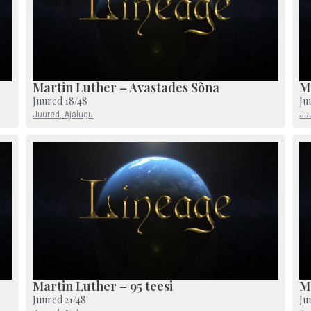
Martin Luther – Avastades Sõna
M
Juured 18/48
Ju
Juured
,
Ajalugu
Ju
Martin Luther – 95 teesi
Ma
Juured 21/48
Ju