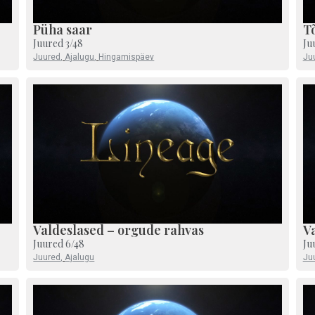
Püha saar
T
Juured 3/48
Ju
Juured
,
Ajalugu
,
Hingamispäev
Ju
Valdeslased – orgude rahvas
Va
Juured 6/48
Ju
Juured
,
Ajalugu
Ju