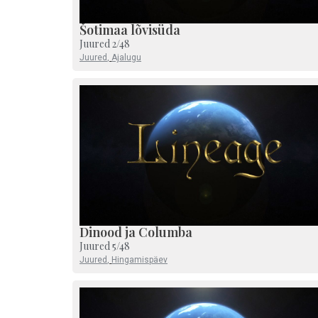
Šotimaa lõvisüda
Juured 2/48
Juured
,
Ajalugu
Dinood ja Columba
Juured 5/48
Juured
,
Hingamispäev