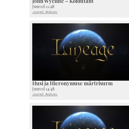
John Wycliffe – Koidutäht
Juured 11/48
Juured
,
Ajalugu
Husi ja Hieronymuse märtrisurm
Juured 14/48
Juured
,
Ajalugu