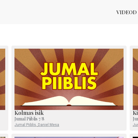
VIDEOD
Kolmas isik
K
Jumal Piiblis 7/8
Ju
Jumal Piiblis
,
Daniel Mesa
Jum