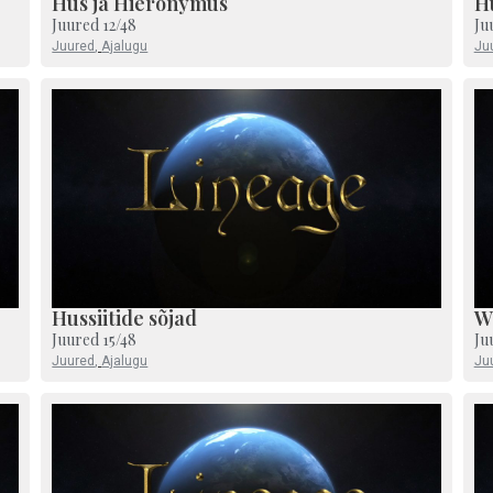
Hus ja Hieronymus
H
Juured 12/48
Ju
Juured
,
Ajalugu
Ju
Hussiitide sõjad
Wy
Juured 15/48
Ju
Juured
,
Ajalugu
Ju