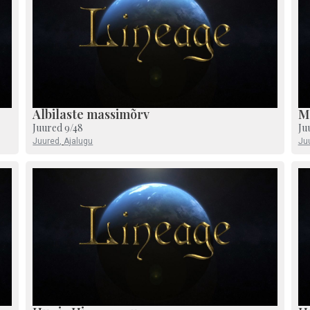
Albilaste massimõrv
M
Juured 9/48
Ju
Juured
,
Ajalugu
Ju