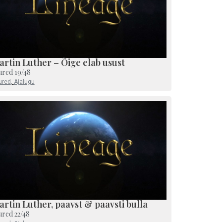
artin Luther – Õige elab usust
ured 19/48
ured
,
Ajalugu
rtin Luther, paavst & paavsti bulla
ured 22/48