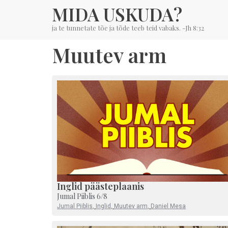
MIDA USKUDA?
ja te tunnetate tõe ja tõde teeb teid vabaks. -Jh 8:32
Muutev arm
Inglid päästeplaanis
Jumal Piiblis 6/8
Jumal Piiblis
,
Inglid
,
Muutev arm
,
Daniel Mesa