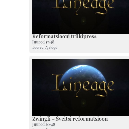
Reformatsiooni trükipress
Juured 17/48
Juured
,
Ajalugu
Zwingli – Šveitsi reformatsioon
Juured 20/48