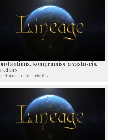
nstantinus. Kompromiss ja vastuseis.
ured 1/48
ured
,
Ajalugu
,
Hingamispäev