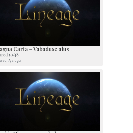
agna Carta – Vabaduse alus
ured 10/48
ured
,
Ajalugu