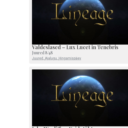
Valdeslased – Lux Lucet in Tenebris
Juured 8/48
Juured
,
Ajalugu
,
Hingamispäev