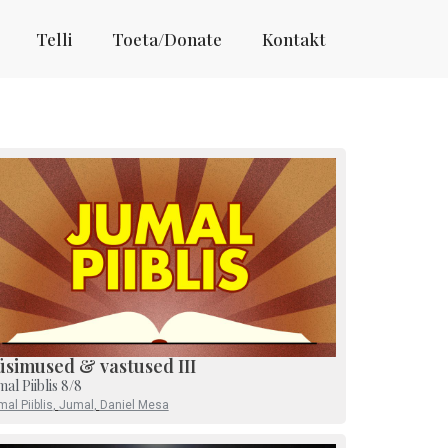
Telli
Toeta/Donate
Kontakt
üsimused & vastused III
mal Piiblis 8/8
al Piiblis
,
Jumal
,
Daniel Mesa