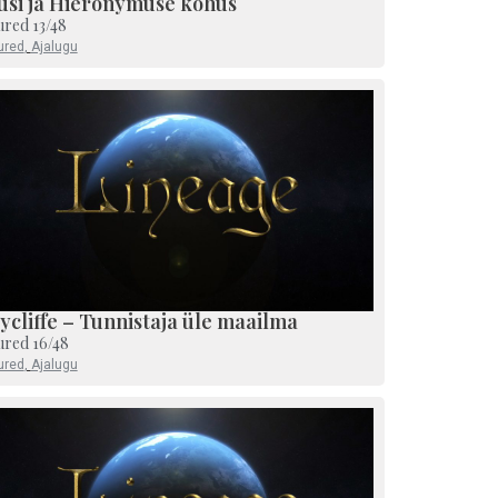
usi ja Hieronymuse kohus
ured 13/48
ured
,
Ajalugu
cliffe – Tunnistaja üle maailma
ured 16/48
ured
,
Ajalugu