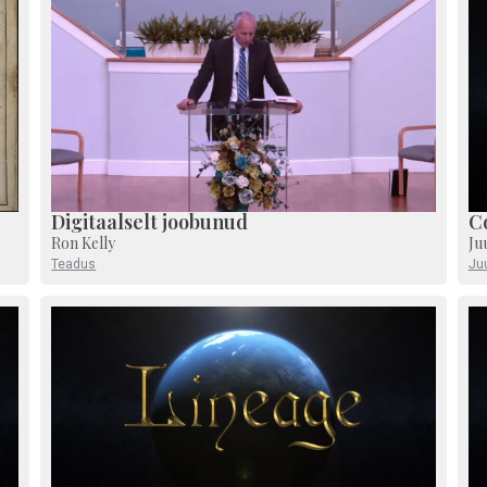
Digitaalselt joobunud
Co
Ron Kelly
Ju
Teadus
Ju