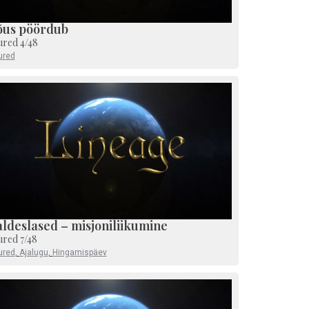
õus pöördub
ured 4/48
ured
ldeslased – misjoniliikumine
ured 7/48
ured
,
Ajalugu
,
Hingamispäev