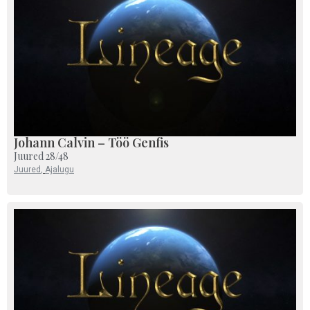
Johann Calvin – Töö Genfis
Juured 28/48
Juured
,
Ajalugu