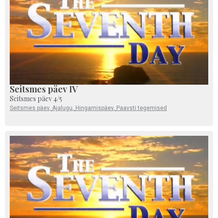
Seitsmes päev IV
Seitsmes päev 4/5
Seitsmes päev
,
Ajalugu
,
Hingamispäev
,
Paavsti tegemised