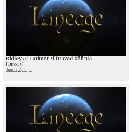
Ridley & Latimer süütavad küünla
Juured 36
Juured
,
Ajalugu