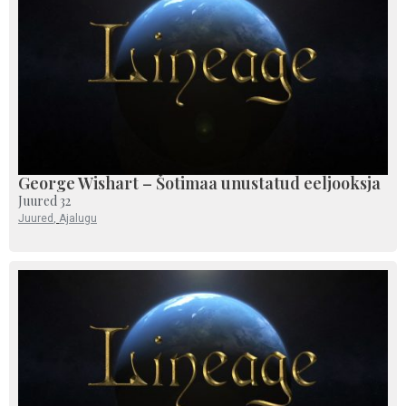
George Wishart – Šotimaa unustatud eeljooksja
Juured 32
Juured
,
Ajalugu