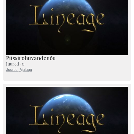
Püssirohuvandenõu
Juured 40
Juured
,
Ajalugu