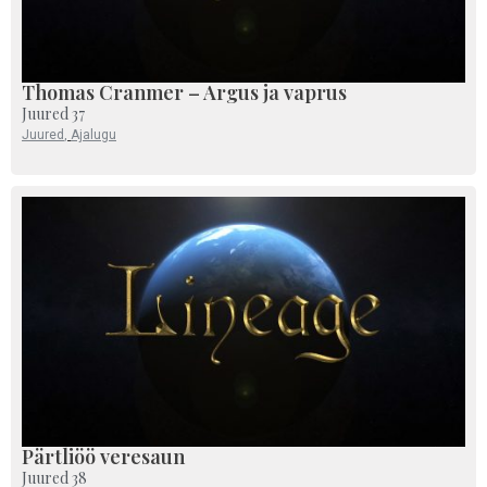
Thomas Cranmer – Argus ja vaprus
Juured 37
Juured
,
Ajalugu
Pärtliöö veresaun
Juured 38