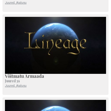
Juured
,
Ajalugu
Võitmatu Armaada
Juured 39
Juured
,
Ajalugu