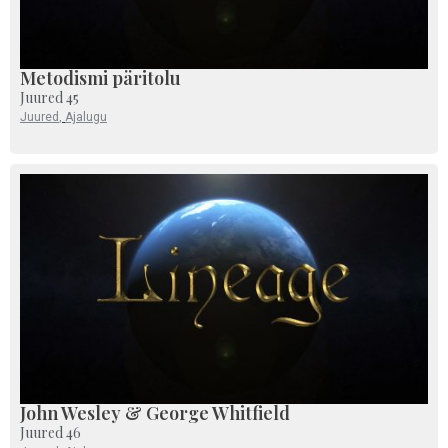
Metodismi päritolu
Juured 45
Juured
,
Ajalugu
John Wesley & George Whitfield
Juured 46