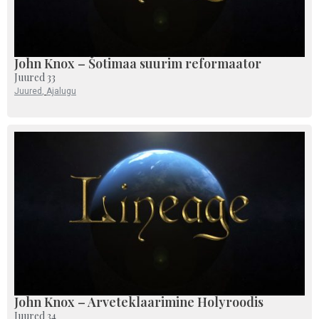
John Knox – Šotimaa suurim reformaator
Juured 33
Juured
,
Ajalugu
John Knox – Arveteklaarimine Holyroodis
Juured 34