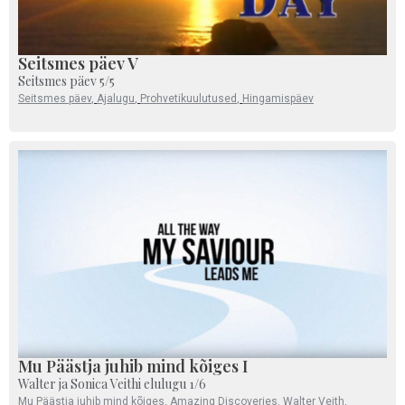
Seitsmes päev V
Seitsmes päev 5/5
Seitsmes päev
,
Ajalugu
,
Prohvetikuulutused
,
Hingamispäev
Mu Päästja juhib mind kõiges I
Walter ja Sonica Veithi elulugu 1/6
Mu Päästja juhib mind kõiges
,
Amazing Discoveries
,
Walter Veith
,