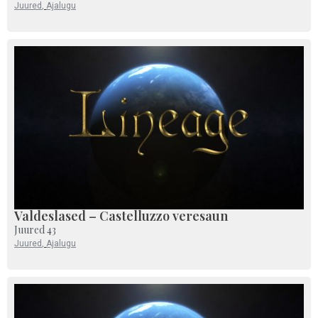
Juured
,
Ajalugu
Valdeslased – Castelluzzo veresaun
Juured 43
Juured
,
Ajalugu