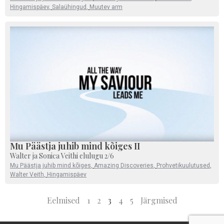
Hingamispäev
,
Salaühingud
,
Muutev arm
Mu Päästja juhib mind kõiges II
Walter ja Sonica Veithi elulugu 2/6
Mu Päästja juhib mind kõiges
,
Amazing Discoveries
,
Prohvetikuulutused
,
Walter Veith
,
Hingamispäev
Eelmised
1
2
3
4
5
Järgmised