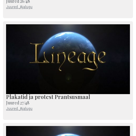
Juured 26/48
Juured
,
Ajalugu
Plakatid ja protest Prantsusmaal
Juured 27/48
Juured
,
Ajalugu