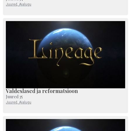
Juured
,
Ajalugu
Valdeslased ja reformatsioon
Juured 35
Juured
,
Ajalugu