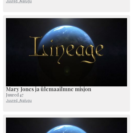
Juured
,
Ajalugu
Mary Jones ja ülemaailmne misjon
Juured 47
Juured
,
Ajalugu