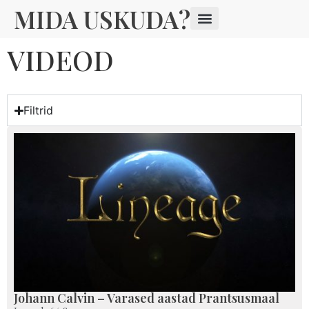
MIDA USKUDA?
VIDEOD
Filtrid
Johann Calvin – Varased aastad Prantsusmaal