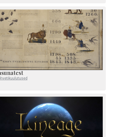
asunatest
ohvetikuulutused