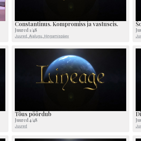
Constantinus. Kompromiss ja vastuseis.
Š
Juured 1/48
Ju
Juured
,
Ajalugu
,
Hingamispäev
Ju
Tõus pöördub
D
Juured 4/48
Ju
Juured
Ju