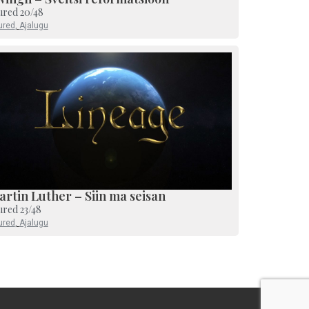
ured 20/48
ured
,
Ajalugu
rtin Luther – Siin ma seisan
ured 23/48
ured
,
Ajalugu