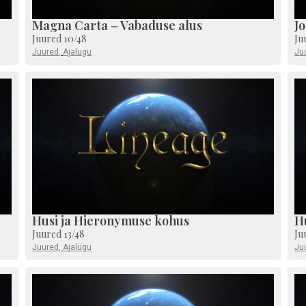
Magna Carta – Vabaduse alus
Jo
Juured 10/48
Ju
Juured
,
Ajalugu
Ju
Husi ja Hieronymuse kohus
H
Juured 13/48
Ju
Juured
,
Ajalugu
Ju