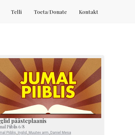
Telli
Toeta/Donate
Kontakt
glid päästeplaanis
mal Piiblis 6/8
al Piiblis
,
Inglid
,
Muutev arm
,
Daniel Mesa