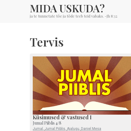
MIDA USKUDA?
ja te tunnetate tõe ja tõde teeb teid vabaks. -Jh 8:32
Tervis
Küsimused & vastused I
Jumal Piiblis 4/8
Jumal
,
Jumal Piiblis
,
Ajalugu
,
Daniel Mesa