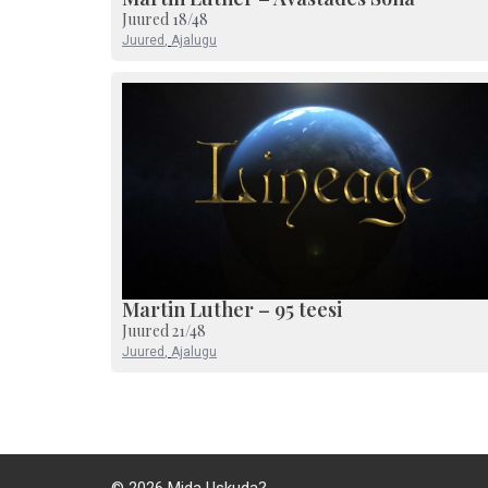
Juured 18/48
Juured
,
Ajalugu
Martin Luther – 95 teesi
Juured 21/48
Juured
,
Ajalugu