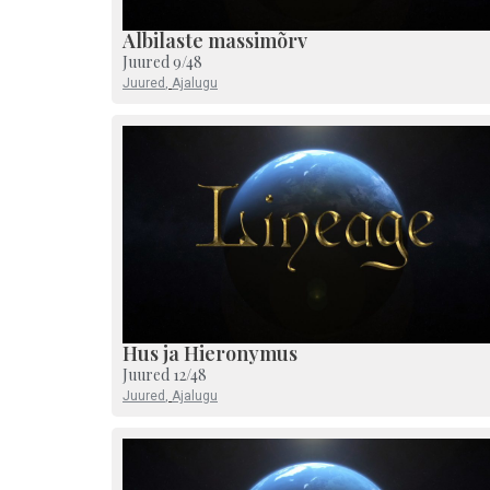
Albilaste massimõrv
Juured 9/48
Juured
,
Ajalugu
Hus ja Hieronymus
Juured 12/48
Juured
,
Ajalugu