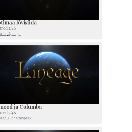
otimaa lõvisüda
ured 2/48
ured
,
Ajalugu
inood ja Columba
ured 5/48
ured
,
Hingamispäev