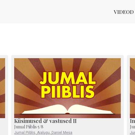
VIDEOD
Küsimused & vastused II
In
Jumal Piiblis 5/8
Ju
Jumal Piiblis
,
Ajalugu
,
Daniel Mesa
Jum