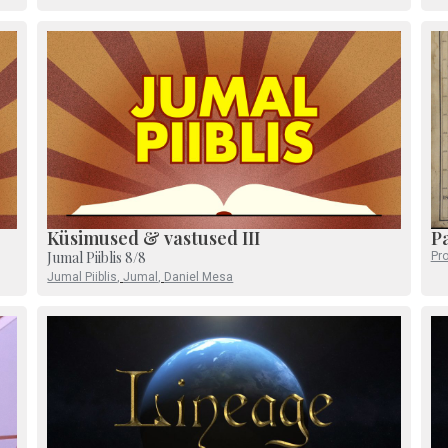
Küsimused & vastused III
P
Jumal Piiblis 8/8
Pr
Jumal Piiblis
,
Jumal
,
Daniel Mesa