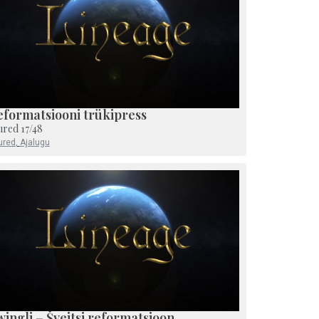
eformatsiooni trükipress
ured 17/48
ured
,
Ajalugu
ingli – Šveitsi reformatsioon