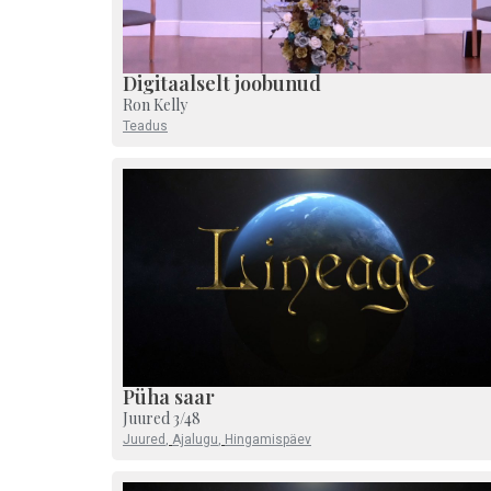
Digitaalselt joobunud
Ron Kelly
Teadus
Püha saar
Juured 3/48
Juured
,
Ajalugu
,
Hingamispäev