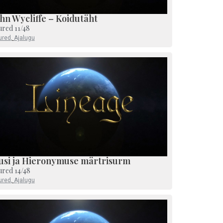
hn Wycliffe – Koidutäht
ured 11/48
ured
,
Ajalugu
usi ja Hieronymuse märtrisurm
ured 14/48
ured
,
Ajalugu