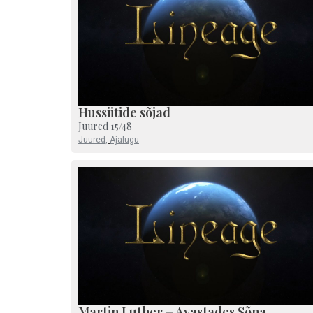
Hussiitide sõjad
Juured 15/48
Juured
,
Ajalugu
Martin Luther – Avastades Sõna