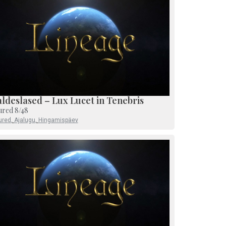
ldeslased – Lux Lucet in Tenebris
ured 8/48
ured
,
Ajalugu
,
Hingamispäev