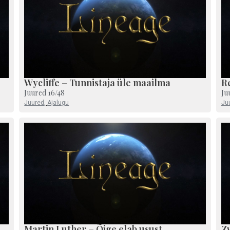
Wycliffe – Tunnistaja üle maailma
R
Juured 16/48
Ju
Juured
,
Ajalugu
Ju
Martin Luther – Õige elab usust
Zw