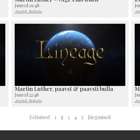
Juured 19/48
Ju
Juured
,
Ajalugu
Ju
Martin Luther, paavst & paavsti bulla
Ma
Juured 22/48
Ju
Juured
,
Ajalugu
Ju
Eelmised
1
2
3
4
5
Järgmised