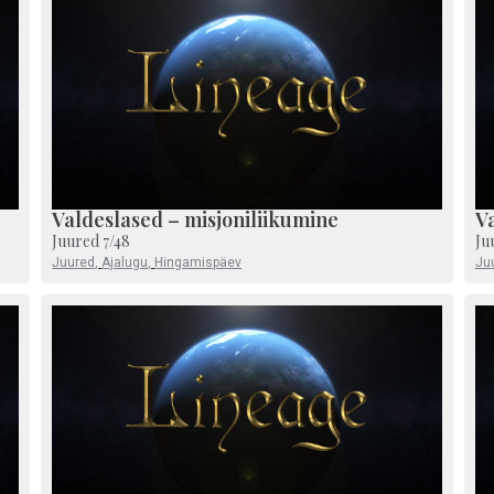
Valdeslased – misjoniliikumine
Va
Juured 7/48
Ju
Juured
,
Ajalugu
,
Hingamispäev
Ju