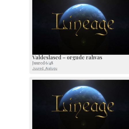
Valdeslased – orgude rahvas
Juured 6/48
Juured
,
Ajalugu