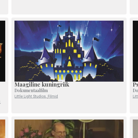
Maagiline kuningriik
P
Dokumentaalfilm
Do
Little Light Studios
,
Filmid
Lit
,