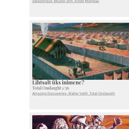
Salaühingud
,
Muutev arm
,
Roger Morneau
Lihtsalt üks inimene?
Total Onslaught 1/36
Amazing Discoveries
,
Walter Veith
,
Total Onslaught