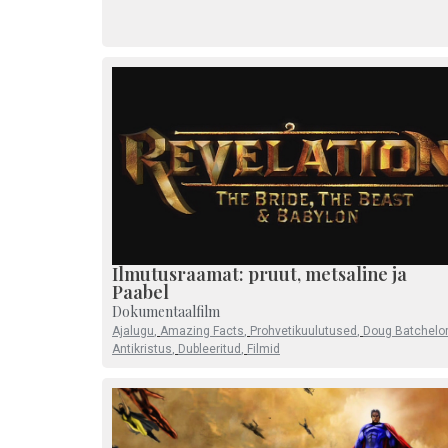
Ilmutusraamat: pruut, metsaline ja
Paabel
Dokumentaalfilm
Ajalugu
,
Amazing Facts
,
Prohvetikuulutused
,
Doug Batchelor
Antikristus
,
Dubleeritud
,
Filmid