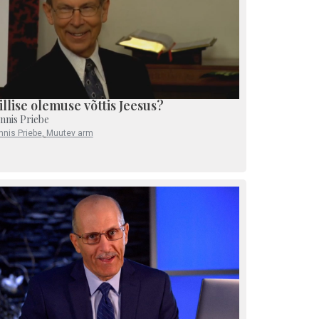
llise olemuse võttis Jeesus?
nnis Priebe
nnis Priebe
,
Muutev arm