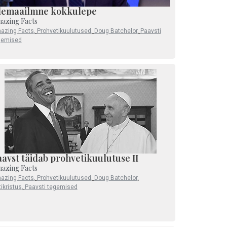
lemaailmne kokkulepe
azing Facts
azing Facts
,
Prohvetikuulutused
,
Doug Batchelor
,
Paavsti
gemised
avst täidab prohvetikuulutuse II
azing Facts
azing Facts
,
Prohvetikuulutused
,
Doug Batchelor
,
ikristus
,
Paavsti tegemised