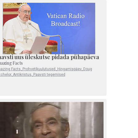
aavsti uus üleskutse pidada pühapäeva
azing Facts
azing Facts
,
Prohvetikuulutused
,
Hingamispäev
,
Doug
tchelor
,
Antikristus
,
Paavsti tegemised