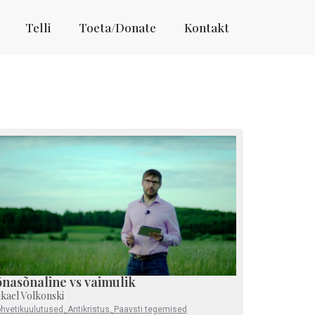
Telli
Toeta/Donate
Kontakt
õnasõnaline vs vaimulik
ikael Volkonski
ohvetikuulutused
,
Antikristus
,
Paavsti tegemised