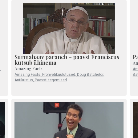
Surmahaav paraneb – paavst Franciscus
P
kutsub ühinema
Am
Amazing Facts
,
Am
Amazing Facts
,
Prohvetikuulutused
,
Doug Batchelor
,
Ba
Antikristus
,
Paavsti tegemised