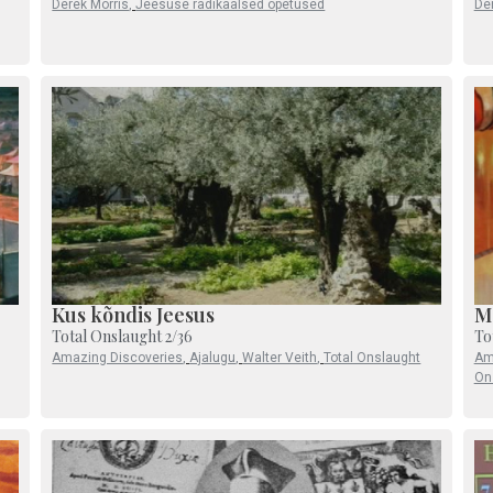
Derek Morris
,
Jeesuse radikaalsed õpetused
De
Kus kõndis Jeesus
Me
Total Onslaught 2/36
To
Amazing Discoveries
,
Ajalugu
,
Walter Veith
,
Total Onslaught
Am
On