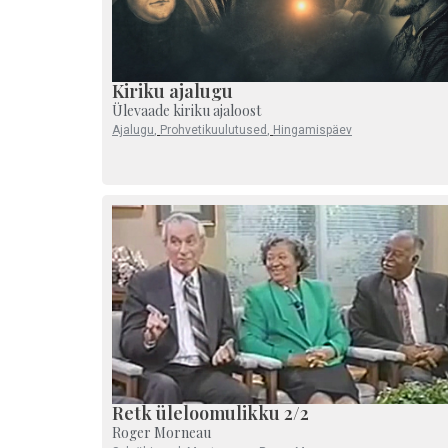
Kiriku ajalugu
Ülevaade kiriku ajaloost
Ajalugu
,
Prohvetikuulutused
,
Hingamispäev
Retk üleloomulikku 2/2
Roger Morneau