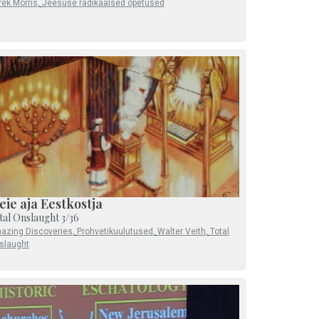
rek Morris
,
Jeesuse radikaalsed õpetused
ie aja Eestkostja
tal Onslaught 3/36
azing Discoveries
,
Prohvetikuulutused
,
Walter Veith
,
Total
slaught