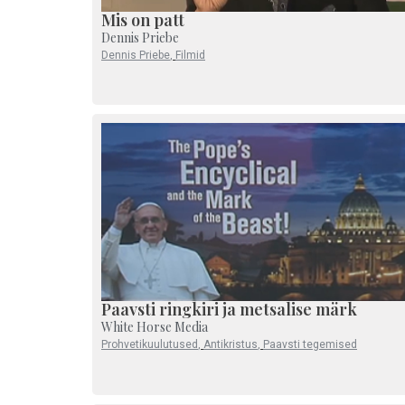
Mis on patt
Dennis Priebe
Dennis Priebe
,
Filmid
Paavsti ringkiri ja metsalise märk
White Horse Media
Prohvetikuulutused
,
Antikristus
,
Paavsti tegemised