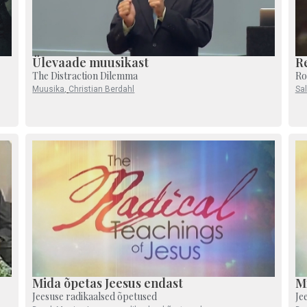
Ülevaade muusikast
R
The Distraction Dilemma
Ro
Muusika
,
Christian Berdahl
Sa
Mida õpetas Jeesus endast
M
Jeesuse radikaalsed õpetused
Je