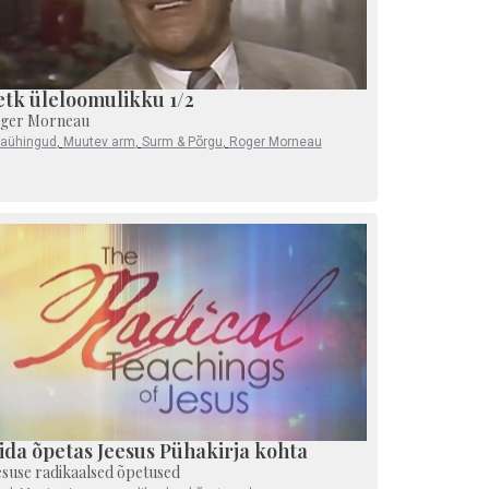
etk üleloomulikku 1/2
ger Morneau
laühingud
,
Muutev arm
,
Surm & Põrgu
,
Roger Morneau
ida õpetas Jeesus Pühakirja kohta
esuse radikaalsed õpetused