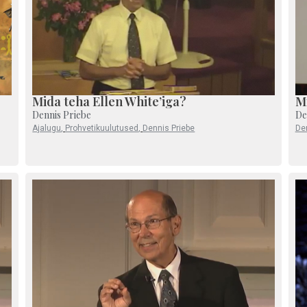
Mida teha Ellen White’iga?
Mi
Dennis Priebe
De
Ajalugu
,
Prohvetikuulutused
,
Dennis Priebe
De