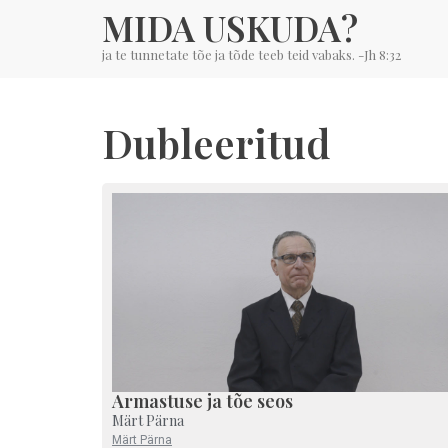
MIDA USKUDA?
ja te tunnetate tõe ja tõde teeb teid vabaks. -Jh 8:32
Dubleeritud
Armastuse ja tõe seos
Märt Pärna
Märt Pärna