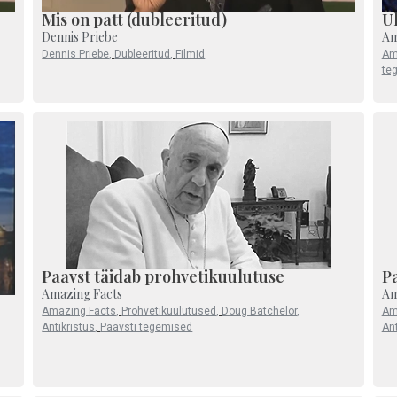
Mis on patt (dubleeritud)
Ü
Dennis Priebe
Am
Dennis Priebe
,
Dubleeritud
,
Filmid
Am
te
Paavst täidab prohvetikuulutuse
Pa
Amazing Facts
Am
Amazing Facts
,
Prohvetikuulutused
,
Doug Batchelor
,
Am
Antikristus
,
Paavsti tegemised
Ant