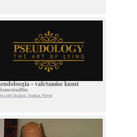
seudoloogia – valetamise kunst
kumentaalfilm
tle Light Studios
,
Teadus
,
Filmid