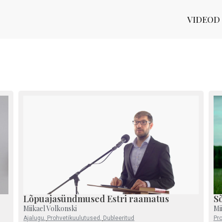
VIDEOD
Lõpuajasündmused Estri raamatus
S
Miikael Volkonski
Mi
Ajalugu
,
Prohvetikuulutused
,
Dubleeritud
Pr