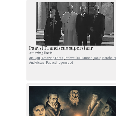
Paavst Franciscus superstaar
Amazing Facts
Ajalugu
,
Amazing Facts
,
Prohvetikuulutused
,
Doug Batchelor
Antikristus
,
Paavsti tegemised