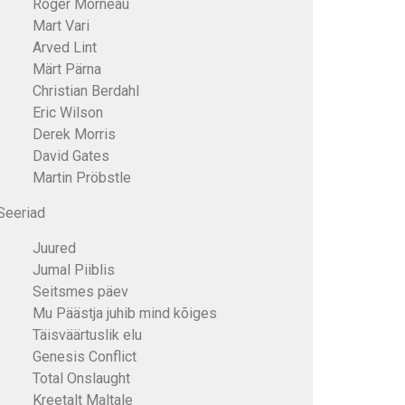
Roger Morneau
Mart Vari
Arved Lint
Märt Pärna
Christian Berdahl
Eric Wilson
Derek Morris
David Gates
Martin Pröbstle
Seeriad
Juured
Jumal Piiblis
Seitsmes päev
Mu Päästja juhib mind kõiges
Täisväärtuslik elu
Genesis Conflict
Total Onslaught
Kreetalt Maltale