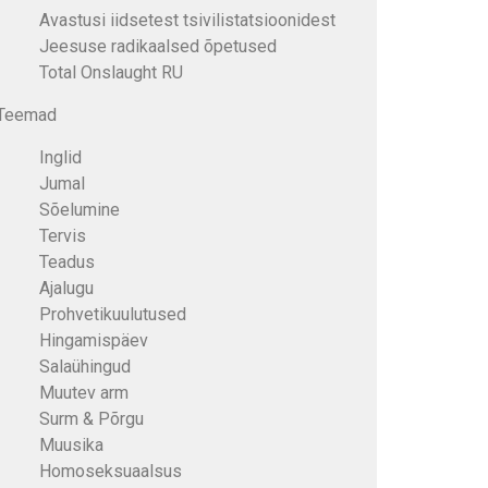
Avastusi iidsetest tsivilistatsioonidest
Jeesuse radikaalsed õpetused
Total Onslaught RU
Teemad
Inglid
Jumal
Sõelumine
Tervis
Teadus
Ajalugu
Prohvetikuulutused
Hingamispäev
Salaühingud
Muutev arm
Surm & Põrgu
Muusika
Homoseksuaalsus