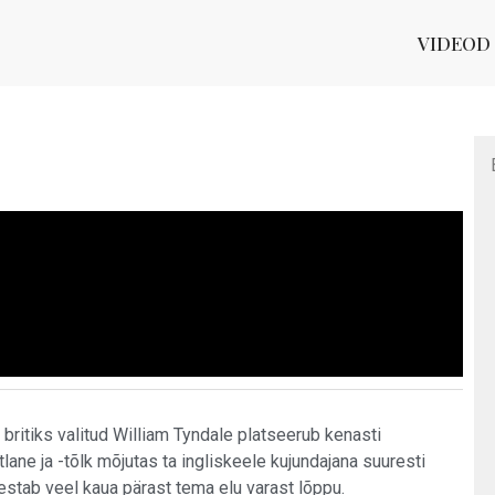
VIDEOD
 britiks valitud William Tyndale platseerub kenasti
tlane ja -tõlk mõjutas ta ingliskeele kujundajana suuresti
kestab veel kaua pärast tema elu varast lõppu.