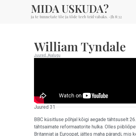
MIDA USKUDA?
ja te tunnetate tõe ja tõde teeb teid vabaks. -Jh 8:32
William Tyndale
Juured
,
Ajalugu
Juured 31
BBC küsitluse põhjal kõigi aegade tähtsuselt 26.
tähtsaimate reformaatorite hulka. Olles piibliõpe
Britanniat ja Euroopat, jättes maha pärandi, mis 