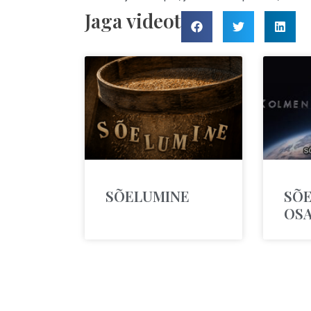
Jaga videot
SÕELUMINE
SÕE
OS