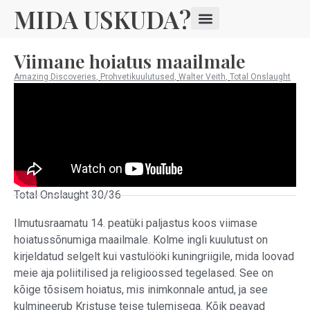
MIDA USKUDA?
Viimane hoiatus maailmale
Amazing Discoveries
,
Prohvetikuulutused
,
Walter Veith
,
Total Onslaught
Total Onslaught 30/36
Ilmutusraamatu 14. peatüki paljastus koos viimase
hoiatussõnumiga maailmale. Kolme ingli kuulutust on
kirjeldatud selgelt kui vastulööki kuningriigile, mida loovad
meie aja poliitilised ja religioossed tegelased. See on
kõige tõsisem hoiatus, mis inimkonnale antud, ja see
kulmineerub Kristuse teise tulemisega. Kõik peavad