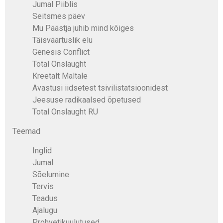
Jumal Piiblis
Seitsmes päev
Mu Päästja juhib mind kõiges
Täisväärtuslik elu
Genesis Conflict
Total Onslaught
Kreetalt Maltale
Avastusi iidsetest tsivilistatsioonidest
Jeesuse radikaalsed õpetused
Total Onslaught RU
Teemad
Inglid
Jumal
Sõelumine
Tervis
Teadus
Ajalugu
Prohvetikuulutused