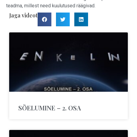
teadma, millest need kuulutused räägivad.
Jaga videot
SÕELUMINE – 2. OSA