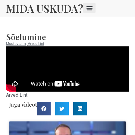
MIDA USKUDA?
Sõelumine
Muutev arm
,
Arved Lint
Arved Lint
Jaga videot