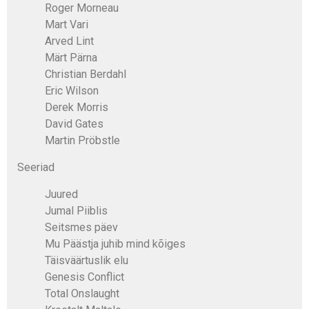
Roger Morneau
Mart Vari
Arved Lint
Märt Pärna
Christian Berdahl
Eric Wilson
Derek Morris
David Gates
Martin Pröbstle
Seeriad
Juured
Jumal Piiblis
Seitsmes päev
Mu Päästja juhib mind kõiges
Täisväärtuslik elu
Genesis Conflict
Total Onslaught