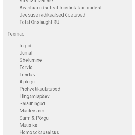
Kreetalt Maltale
Avastusi iidsetest tsivilistatsioonidest
Jeesuse radikaalsed õpetused
Total Onslaught RU
Teemad
Inglid
Jumal
Sõelumine
Tervis
Teadus
Ajalugu
Prohvetikuulutused
Hingamispäev
Salaühingud
Muutev arm
Surm & Põrgu
Muusika
Homoseksuaalsus