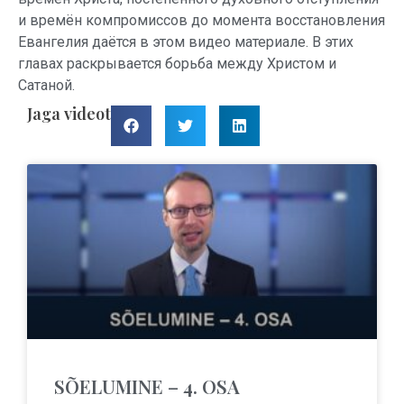
и времён компромиссов до момента восстановления
Евангелия даётся в этом видео материале. В этих
главах раскрывается борьба между Христом и
Сатаной.
Jaga videot
SÕELUMINE – 4. OSA