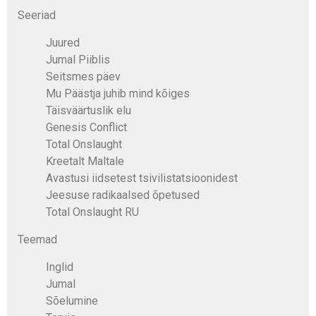
Seeriad
Juured
Jumal Piiblis
Seitsmes päev
Mu Päästja juhib mind kõiges
Täisväärtuslik elu
Genesis Conflict
Total Onslaught
Kreetalt Maltale
Avastusi iidsetest tsivilistatsioonidest
Jeesuse radikaalsed õpetused
Total Onslaught RU
Teemad
Inglid
Jumal
Sõelumine