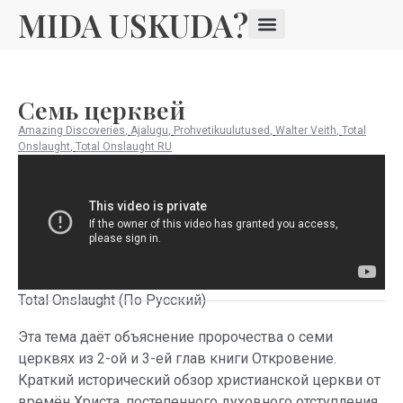
MIDA USKUDA?
Семь церквей
Amazing Discoveries
,
Ajalugu
,
Prohvetikuulutused
,
Walter Veith
,
Total
Onslaught
,
Total Onslaught RU
Total Onslaught (По Русский)
Эта тема даёт объяснение пророчества о семи
церквях из 2-ой и 3-ей глав книги Откровение.
Краткий исторический обзор христианской церкви от
времён Христа, постепенного духовного отступления