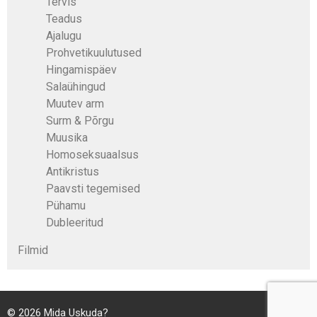
Tervis
Teadus
Ajalugu
Prohvetikuulutused
Hingamispäev
Salaühingud
Muutev arm
Surm & Põrgu
Muusika
Homoseksuaalsus
Antikristus
Paavsti tegemised
Pühamu
Dubleeritud
Filmid
© 2026
Mida Uskuda?