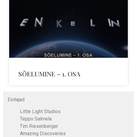
SÕELUMINE – 1. OSA
Esitajad
Little Light Studios
Teppo Salmela
Tim Riesenberger
Amazing Discoveries