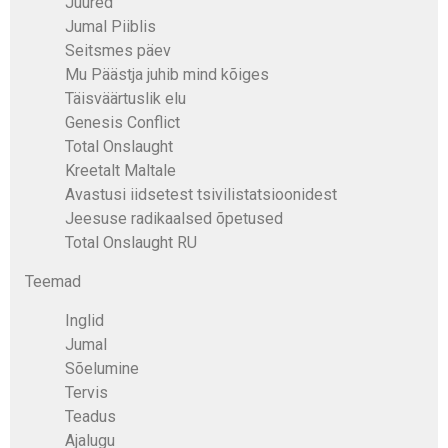
Juured
Jumal Piiblis
Seitsmes päev
Mu Päästja juhib mind kõiges
Täisväärtuslik elu
Genesis Conflict
Total Onslaught
Kreetalt Maltale
Avastusi iidsetest tsivilistatsioonidest
Jeesuse radikaalsed õpetused
Total Onslaught RU
Teemad
Inglid
Jumal
Sõelumine
Tervis
Teadus
Ajalugu