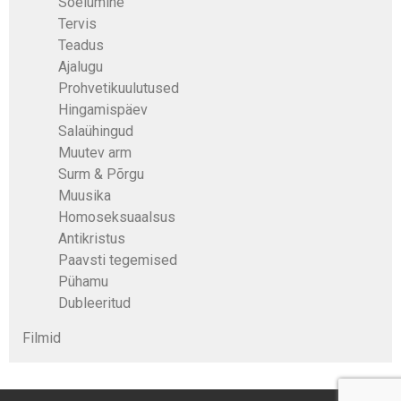
Sõelumine
Tervis
Teadus
Ajalugu
Prohvetikuulutused
Hingamispäev
Salaühingud
Muutev arm
Surm & Põrgu
Muusika
Homoseksuaalsus
Antikristus
Paavsti tegemised
Pühamu
Dubleeritud
Filmid