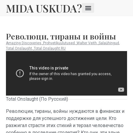
MIDA USKUDA?
Революци, тираны и войны
Amazing Discoveries
,
Prohvetikuulutused
,
Walter Veith
,
Salaühingud
,
Total Onslaught
,
Total Onslaught RU
Total Onslaught (По Русский)
Революции, тираны, войны нуждаются в финансах и
поддержке для успешного достижения цели. Кто
разжигал страсти этих стихий и терзал человечество
особенно в последние столетия? Кто они, эти злые