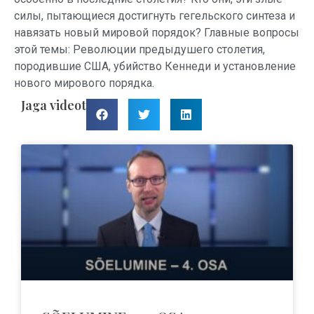
силы, пытающиеся достигнуть гегельского синтеза и
навязать новый мировой порядок? Главные вопросы
этой темы: Революции предыдушего столетия,
породившие США, убийство Кеннеди и установление
нового мирового порядка.
Jaga videot