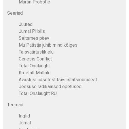
Martin Pröbstle
Seeriad
Juured
Jumal Piiblis
Seitsmes päev
Mu Päästja juhib mind kõiges
Täisväärtuslik elu
Genesis Conflict
Total Onslaught
Kreetalt Maltale
Avastusi iidsetest tsivilistatsioonidest
Jeesuse radikaalsed õpetused
Total Onslaught RU
Teemad
Inglid
Jumal