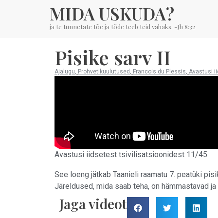
MIDA USKUDA?
ja te tunnetate tõe ja tõde teeb teid vabaks. -Jh 8:32
Pisike sarv II
Ajalugu
,
Prohvetikuulutused
,
Francois du Plessis
,
Avastusi ii
Avastusi iidsetest tsivilisatsioonidest 11/45
See loeng jätkab Taanieli raamatu 7. peatüki pisi
Järeldused, mida saab teha, on hämmastavad ja 
Jaga videot