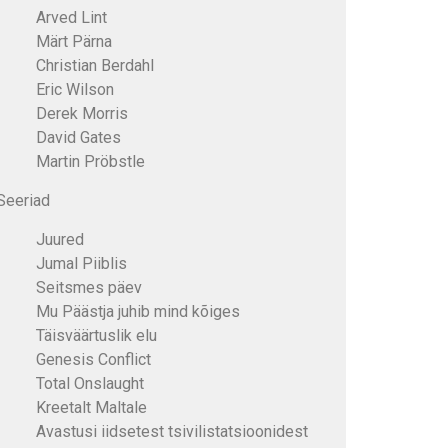
Arved Lint
Märt Pärna
Christian Berdahl
Eric Wilson
Derek Morris
David Gates
Martin Pröbstle
Seeriad
Juured
Jumal Piiblis
Seitsmes päev
Mu Päästja juhib mind kõiges
Täisväärtuslik elu
Genesis Conflict
Total Onslaught
Kreetalt Maltale
Avastusi iidsetest tsivilistatsioonidest