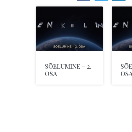
SÕELUMINE – 2.
SÕE
OSA
OS