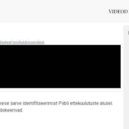
VIDEOD
dsetest tsivilistatsioonidest
kese sarve identifitseerimist Piibli ettekuulutuste alusel.
šokeerivad.