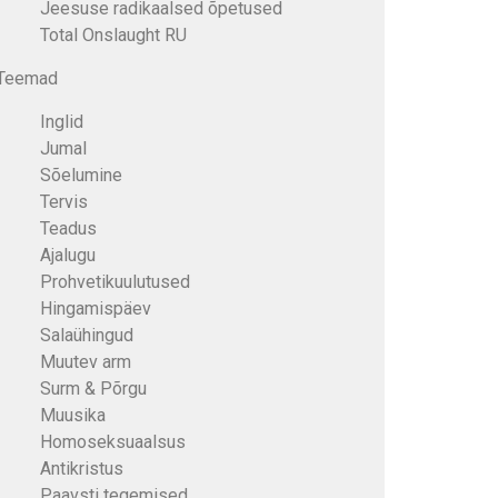
Jeesuse radikaalsed õpetused
Total Onslaught RU
Teemad
Inglid
Jumal
Sõelumine
Tervis
Teadus
Ajalugu
Prohvetikuulutused
Hingamispäev
Salaühingud
Muutev arm
Surm & Põrgu
Muusika
Homoseksuaalsus
Antikristus
Paavsti tegemised