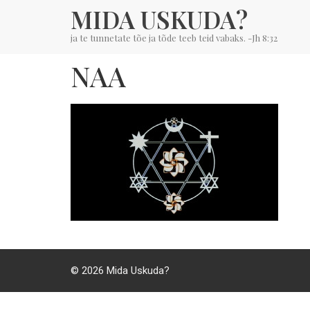
MIDA USKUDA?
ja te tunnetate tõe ja tõde teeb teid vabaks. -Jh 8:32
NAA
© 2026
Mida Uskuda?