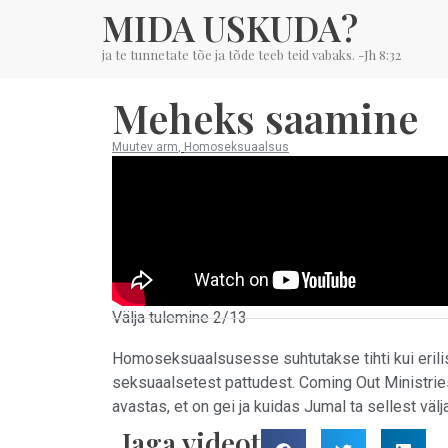
MIDA USKUDA?
ja te tunnetate tõe ja tõde teeb teid vabaks. -Jh 8:32
Meheks saamine
Muutev arm
,
Homoseksuaalsus
Välja tulemine 2/13
Homoseksuaalsusesse suhtutakse tihti kui erilis
seksuaalsetest pattudest. Coming Out Ministrie
avastas, et on gei ja kuidas Jumal ta sellest välja
Jaga videot