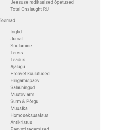
Jeesuse radikaalsed õpetused
Total Onslaught RU
Teemad
Inglid
Jumal
Sõelumine
Tervis
Teadus
Ajalugu
Prohvetikuulutused
Hingamispäev
Salaühingud
Muutev arm
Surm & Põrgu
Muusika
Homoseksuaalsus
Antikristus
Paavsti tegemised