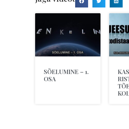
SÕELUMINE – 1.
KAS
OSA
RIS
TÕ
KO