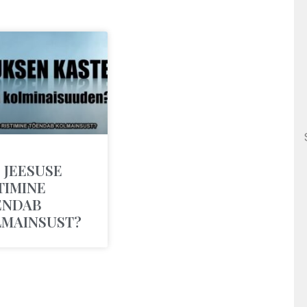
 JEESUSE
TIMINE
ENDAB
LMAINSUST?