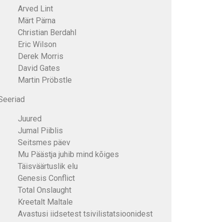
Arved Lint
Märt Pärna
Christian Berdahl
Eric Wilson
Derek Morris
David Gates
Martin Pröbstle
Seeriad
Juured
Jumal Piiblis
Seitsmes päev
Mu Päästja juhib mind kõiges
Täisväärtuslik elu
Genesis Conflict
Total Onslaught
Kreetalt Maltale
Avastusi iidsetest tsivilistatsioonidest