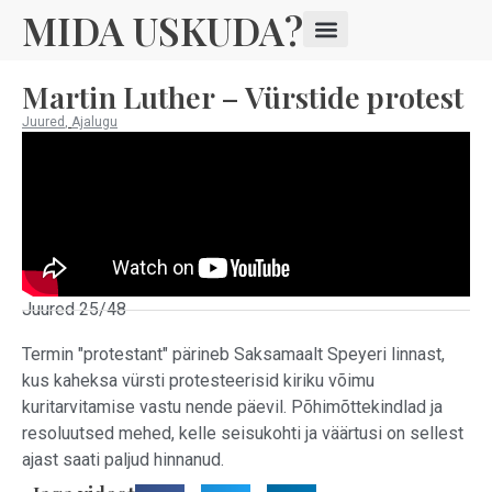
MIDA USKUDA?
Martin Luther – Vürstide protest
Juured
,
Ajalugu
Juured 25/48
Termin "protestant" pärineb Saksamaalt Speyeri linnast,
kus kaheksa vürsti protesteerisid kiriku võimu
kuritarvitamise vastu nende päevil. Põhimõttekindlad ja
resoluutsed mehed, kelle seisukohti ja väärtusi on sellest
ajast saati paljud hinnanud.