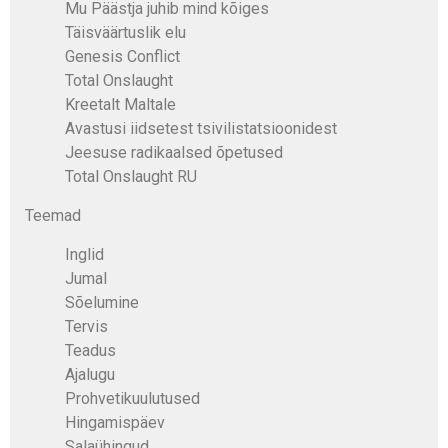
Mu Päästja juhib mind kõiges
Täisväärtuslik elu
Genesis Conflict
Total Onslaught
Kreetalt Maltale
Avastusi iidsetest tsivilistatsioonidest
Jeesuse radikaalsed õpetused
Total Onslaught RU
Teemad
Inglid
Jumal
Sõelumine
Tervis
Teadus
Ajalugu
Prohvetikuulutused
Hingamispäev
Salaühingud