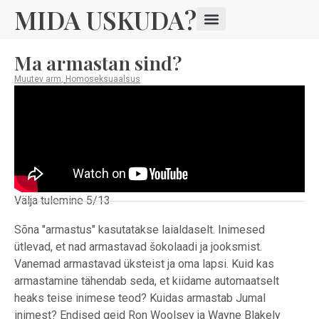
MIDA USKUDA?
Ma armastan sind?
Muutev arm
,
Homoseksuaalsus
Välja tulemine 5/13
Sõna "armastus" kasutatakse laialdaselt. Inimesed
ütlevad, et nad armastavad šokolaadi ja jooksmist.
Vanemad armastavad üksteist ja oma lapsi. Kuid kas
armastamine tähendab seda, et kiidame automaatselt
heaks teise inimese teod? Kuidas armastab Jumal
inimest? Endised geid Ron Woolsey ja Wayne Blakely