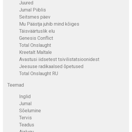
Juured
Jumal Piiblis
Seitsmes päev
Mu Päästja juhib mind kõiges
Täisväärtuslik elu
Genesis Conflict
Total Onslaught
Kreetalt Maltale
Avastusi iidsetest tsivilistatsioonidest
Jeesuse radikaalsed õpetused
Total Onslaught RU
Teemad
Inglid
Jumal
Sõelumine
Tervis
Teadus
Ajalugu