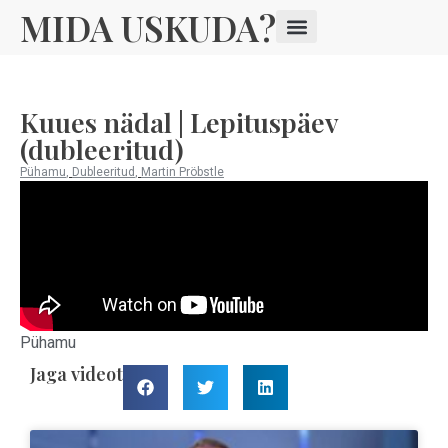
MIDA USKUDA?
Kuues nädal | Lepituspäev
(dubleeritud)
Pühamu
,
Dubleeritud
,
Martin Pröbstle
Pühamu
Jaga videot