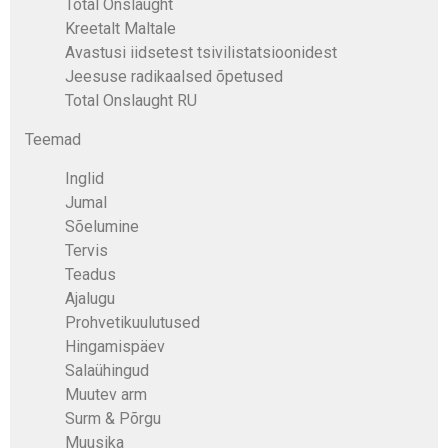
Total Onslaught
Kreetalt Maltale
Avastusi iidsetest tsivilistatsioonidest
Jeesuse radikaalsed õpetused
Total Onslaught RU
Teemad
Inglid
Jumal
Sõelumine
Tervis
Teadus
Ajalugu
Prohvetikuulutused
Hingamispäev
Salaühingud
Muutev arm
Surm & Põrgu
Muusika