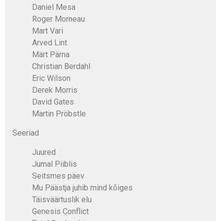
Daniel Mesa
Roger Morneau
Mart Vari
Arved Lint
Märt Pärna
Christian Berdahl
Eric Wilson
Derek Morris
David Gates
Martin Pröbstle
Seeriad
Juured
Jumal Piiblis
Seitsmes päev
Mu Päästja juhib mind kõiges
Täisväärtuslik elu
Genesis Conflict