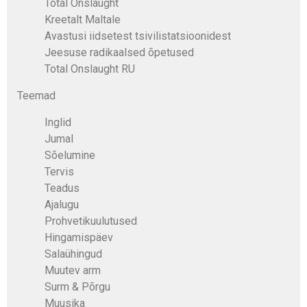
Total Onslaught
Kreetalt Maltale
Avastusi iidsetest tsivilistatsioonidest
Jeesuse radikaalsed õpetused
Total Onslaught RU
Teemad
Inglid
Jumal
Sõelumine
Tervis
Teadus
Ajalugu
Prohvetikuulutused
Hingamispäev
Salaühingud
Muutev arm
Surm & Põrgu
Muusika