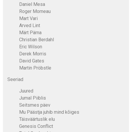
Daniel Mesa
Roger Morneau
Mart Vari
Arved Lint
Märt Pärna
Christian Berdahl
Eric Wilson
Derek Morris
David Gates
Martin Pröbstle
Seeriad
Juured
Jumal Piiblis
Seitsmes päev
Mu Päästja juhib mind kõiges
Täisväärtuslik elu
Genesis Conflict