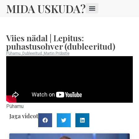
MIDA USKUDA?
Viies nädal | Lepitus:
puhastusohver (dubleeritud)
Pühamu
,
Dubleeritud
,
Martin Pröbstle
Pühamu
Jaga videot