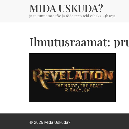
MIDA USKUDA?
ja te tunnetate tõe ja tõde teeb teid vabaks. -Jh 8:32
Ilmutusraamat: pru
© 2026
Mida Uskuda?