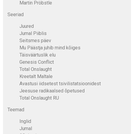
Martin Pröbstle
Seeriad
Juured
Jumal Piiblis
Seitsmes päev
Mu Päästja juhib mind kõiges
Täisväärtuslik elu
Genesis Conflict
Total Onslaught
Kreetalt Maltale
Avastusi iidsetest tsivilistatsioonidest
Jeesuse radikaalsed õpetused
Total Onslaught RU
Teemad
Inglid
Jumal