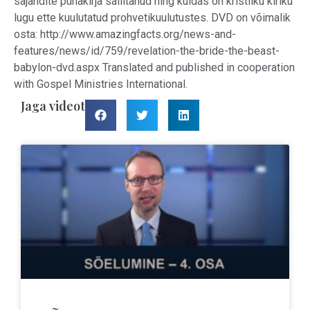
sajandite pühakirja säilitanud ning kuidas on kristliku kiriku
lugu ette kuulutatud prohvetikuulutustes. DVD on võimalik
osta: http://www.amazingfacts.org/news-and-
features/news/id/759/revelation-the-bride-the-beast-
babylon-dvd.aspx Translated and published in cooperation
with Gospel Ministries International.
Jaga videot