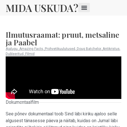
MIDA USKUDA?
Ilmutusraamat: pruut, metsaline
ja Paabel
Ajalugu
,
Amazing Facts
,
Prohvetikuulutused
,
Doug Batchelor
,
Antikristus
,
Dubleeritud
,
Filmid
Dokumentaalfilm
See põnev dokumentaal toob Sind läbi kiriku ajaloo selle
algusest tänasesse päeva ja näitab, kuidas on Jumal läbi