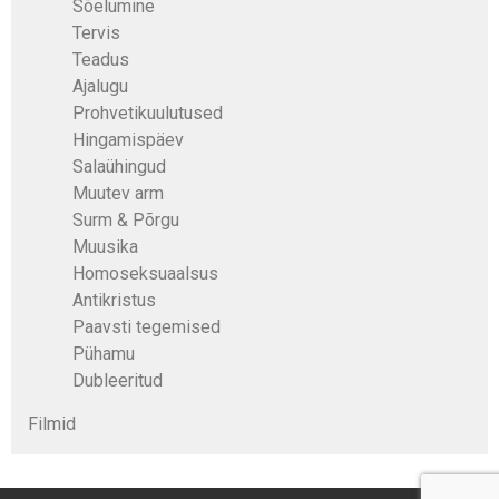
Sõelumine
Tervis
Teadus
Ajalugu
Prohvetikuulutused
Hingamispäev
Salaühingud
Muutev arm
Surm & Põrgu
Muusika
Homoseksuaalsus
Antikristus
Paavsti tegemised
Pühamu
Dubleeritud
Filmid