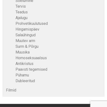
Sõelumine
Tervis
Teadus
Ajalugu
Prohvetikuulutused
Hingamispäev
Salaühingud
Muutev arm
Surm & Põrgu
Muusika
Homoseksuaalsus
Antikristus
Paavsti tegemised
Pühamu
Dubleeritud
Filmid