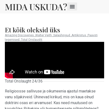
MIDA USKUDA?
Et kõik oleksid üks
Amazing Discoveries
,
Walter Veith
,
Salaühingud
,
Antikristus
,
Paavsti
tegemised
,
Total Onslaught
Total Onslaught 24/36
Religioosse sallivuse ja oikumeenia ajastul maetakse
vanu sõjakirveid. Ühinevad kirikud, mis on kaua olnud
doktriini osas eri arvamusel. Kas need muutused on
kooskõlas Pühakirja või humanitaarsete põhimõtetega?