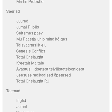
Martin Pröbstle
Seeriad
Juured
Jumal Piiblis
Seitsmes päev
Mu Päästja juhib mind kõiges
Täisväärtuslik elu
Genesis Conflict
Total Onslaught
Kreetalt Maltale
Avastusi iidsetest tsivilistatsioonidest
Jeesuse radikaalsed õpetused
Total Onslaught RU
Teemad
Inglid
Jumal